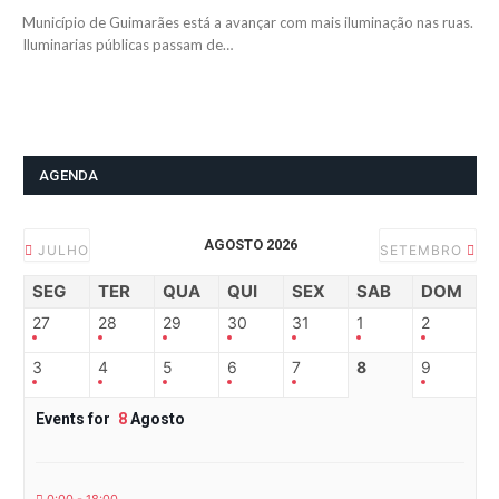
Município de Guimarães está a avançar com mais iluminação nas ruas.
Iluminarias públicas passam de…
AGENDA
AGOSTO 2026
JULHO
SETEMBRO
SEG
TER
QUA
QUI
SEX
SAB
DOM
27
28
29
30
31
1
2
3
4
5
6
7
8
9
Events for
8
Agosto