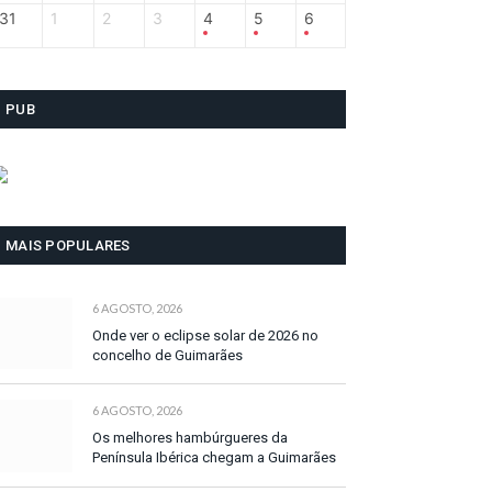
31
1
2
3
4
5
6
PUB
MAIS POPULARES
6 AGOSTO, 2026
Onde ver o eclipse solar de 2026 no
concelho de Guimarães
6 AGOSTO, 2026
Os melhores hambúrgueres da
Península Ibérica chegam a Guimarães