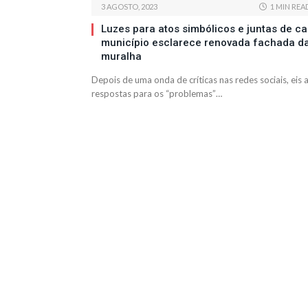
3 AGOSTO, 2023
1 MIN REA
Luzes para atos simbólicos e juntas de cal
município esclarece renovada fachada d
muralha
Depois de uma onda de críticas nas redes sociais, eis 
respostas para os “problemas”…