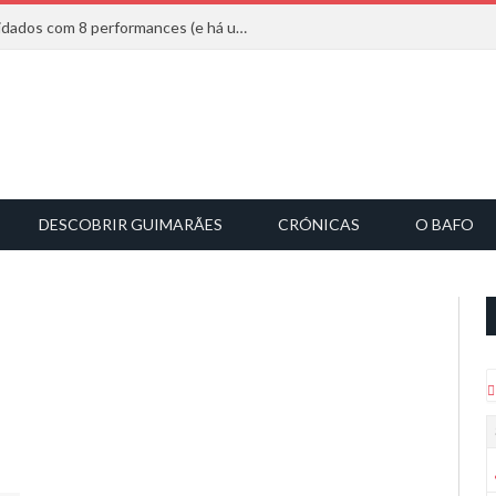
Mucho Flow alarga leque de convidados com 8 performances (e há uma saída)
DESCOBRIR GUIMARÃES
CRÓNICAS
O BAFO