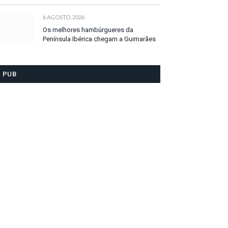
6 AGOSTO, 2026
Os melhores hambúrgueres da
Península Ibérica chegam a Guimarães
PUB