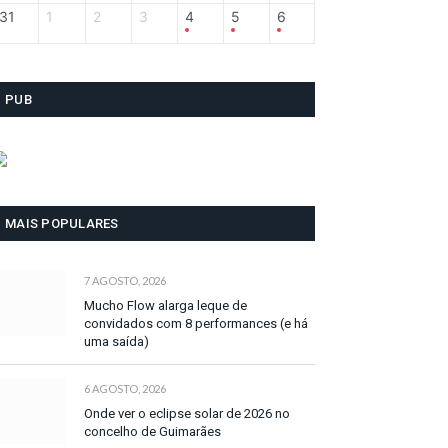
31
1
2
3
4
5
6
PUB
MAIS POPULARES
7 AGOSTO, 2026
Mucho Flow alarga leque de
convidados com 8 performances (e há
uma saída)
6 AGOSTO, 2026
Onde ver o eclipse solar de 2026 no
concelho de Guimarães