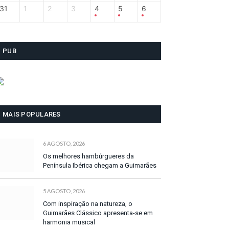
31
1
2
3
4
5
6
PUB
MAIS POPULARES
6 AGOSTO, 2026
Os melhores hambúrgueres da
Península Ibérica chegam a Guimarães
5 AGOSTO, 2026
Com inspiração na natureza, o
Guimarães Clássico apresenta-se em
harmonia musical