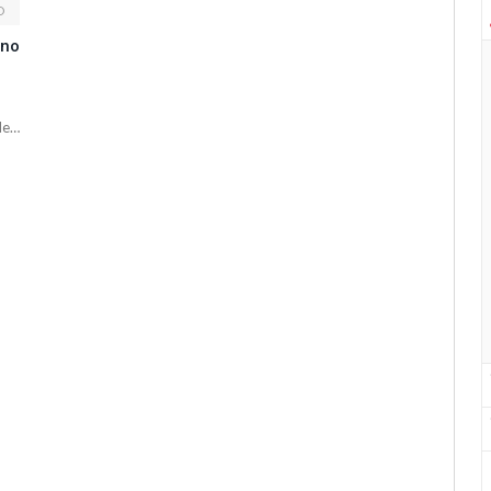
D
 no
de…