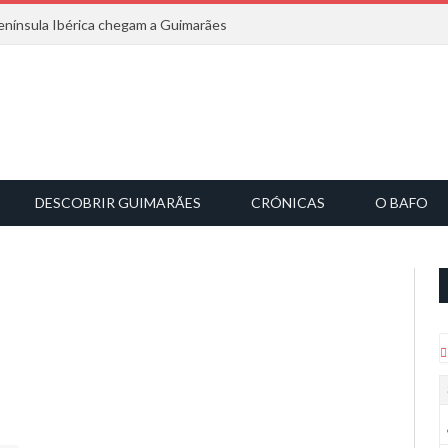
nínsula Ibérica chegam a Guimarães
DESCOBRIR GUIMARÃES
CRÓNICAS
O BAFO