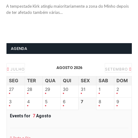
A tempestade Kirk atingiu maioritariamente a zona do Minho depois
de ter afetado também várias…
AGENDA
AGOSTO 2026
JULHO
SETEMBRO
SEG
TER
QUA
QUI
SEX
SAB
DOM
27
28
29
30
31
1
2
3
4
5
6
7
8
9
Events for
7
Agosto