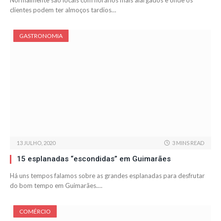
Normalmente são locais com horários mais alargados e onde os
clientes podem ter almoços tardios…
GASTRONOMIA
13 JULHO, 2020
3 MINS READ
15 esplanadas “escondidas” em Guimarães
Há uns tempos falamos sobre as grandes esplanadas para desfrutar
do bom tempo em Guimarães.…
COMÉRCIO