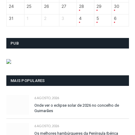
24
25
26
27
28
29
30
31
1
2
3
4
5
6
PUB
MAIS POPULARES
6 AGOSTO, 2026
Onde ver o eclipse solar de 2026 no concelho de
Guimarães
6 AGOSTO, 2026
Os melhores hambúrgueres da Península Ibérica