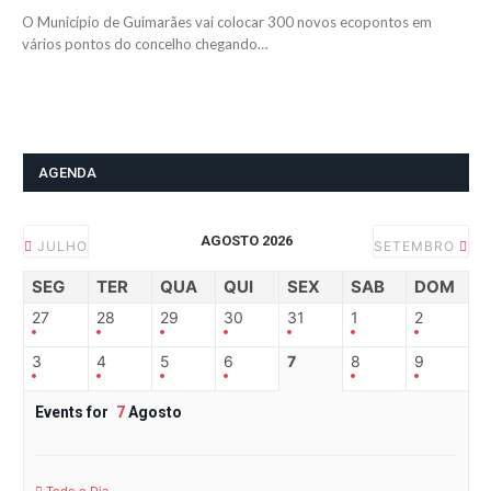
O Município de Guimarães vai colocar 300 novos ecopontos em
vários pontos do concelho chegando…
AGENDA
AGOSTO 2026
JULHO
SETEMBRO
SEG
TER
QUA
QUI
SEX
SAB
DOM
27
28
29
30
31
1
2
3
4
5
6
7
8
9
Events for
7
Agosto