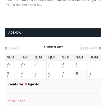
O Centro Cultural Vila Flor recebe o Seminário Nacional do Programa
Eco-Escolas entre os dias…
AGENDA
AGOSTO 2026
JULHO
SETEMBRO
SEG
TER
QUA
QUI
SEX
SAB
DOM
27
28
29
30
31
1
2
3
4
5
6
7
8
9
Events for
8
Agosto
0:00 - 18:00