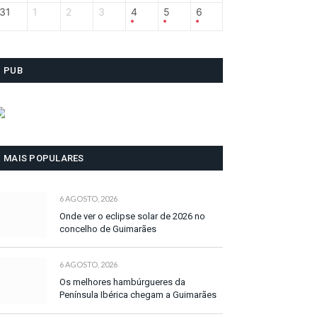
31
1
2
3
4
5
6
PUB
MAIS POPULARES
6 AGOSTO, 2026
Onde ver o eclipse solar de 2026 no
concelho de Guimarães
6 AGOSTO, 2026
Os melhores hambúrgueres da
Península Ibérica chegam a Guimarães