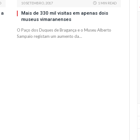
D
10 SETEMBRO, 2017
1 MIN READ
 a
Mais de 330 mil visitas em apenas dois
museus vimaranenses
O Paço dos Duques de Bragança e o Museu Alberto
Sampaio registam um aumento da…