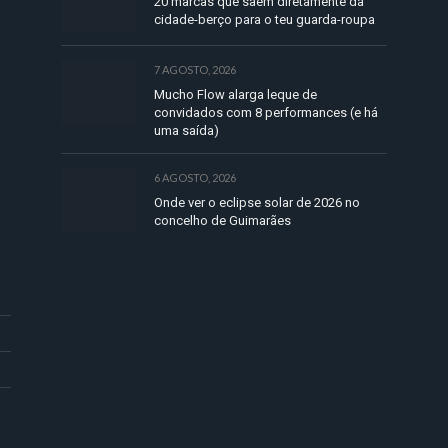
20 marcas que saem diretamente da
cidade-berço para o teu guarda-roupa
7 AGOSTO, 2026
Mucho Flow alarga leque de
convidados com 8 performances (e há
uma saída)
6 AGOSTO, 2026
Onde ver o eclipse solar de 2026 no
concelho de Guimarães