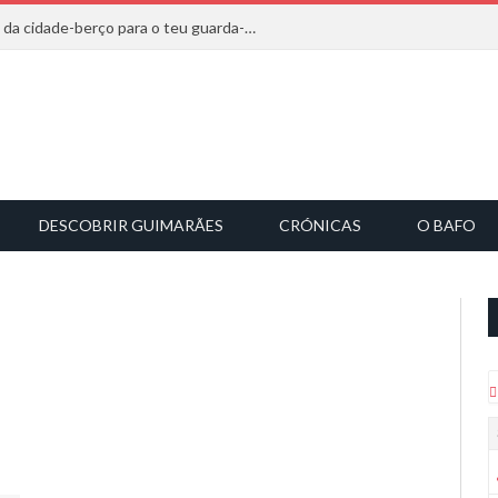
20 marcas que saem diretamente da cidade-berço para o teu guarda-roupa
DESCOBRIR GUIMARÃES
CRÓNICAS
O BAFO