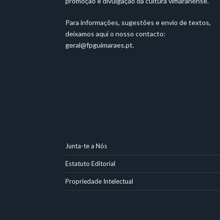
promoção e divulgação da cultura vimaranense.
Para informações, sugestões e envio de textos,
deixamos aqui o nosso contacto:
geral@fpguimaraes.pt
.
Junta-te a Nós
Estatuto Editorial
Propriedade Intelectual