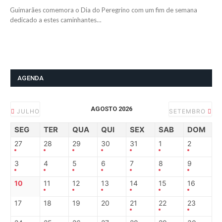
Guimarães comemora o Dia do Peregrino com um fim de semana
dedicado a estes caminhantes…
AGENDA
AGOSTO 2026
JULHO
SETEMBRO
SEG
TER
QUA
QUI
SEX
SAB
DOM
27
28
29
30
31
1
2
3
4
5
6
7
8
9
10
11
12
13
14
15
16
17
18
19
20
21
22
23