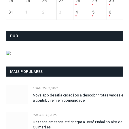
24
25
26
27
28
29
30
31
1
2
3
4
5
6
PUB
MAIS POPULARES
10 AGOSTO, 2026
Nova app desafia cidadãos a descobrir rotas verdes e
a contribuírem em comunidade
9 AGOSTO, 2026
De tasca em tasca até chegar a José Pinhal no alto de
Guimarães