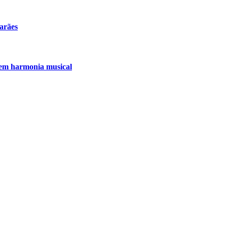
arães
 em harmonia musical