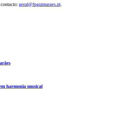
 contacto:
geral@fpguimaraes.pt
.
arães
 em harmonia musical