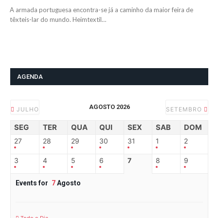
A armada portuguesa encontra-se já a caminho da maior feira de
têxteis-lar do mundo. Heimtextil…
AGENDA
AGOSTO 2026
JULHO
SETEMBRO
SEG
TER
QUA
QUI
SEX
SAB
DOM
27
28
29
30
31
1
2
3
4
5
6
7
8
9
Events for
7
Agosto