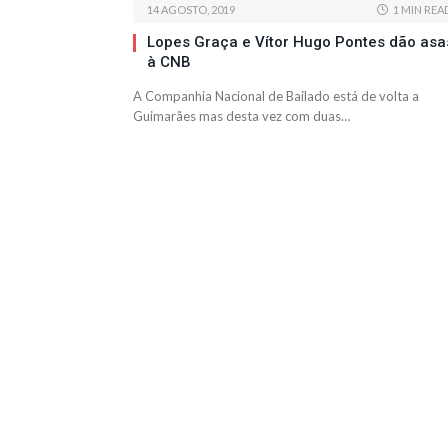
14 AGOSTO, 2019
1 MIN REA
Lopes Graça e Vítor Hugo Pontes dão asa
à CNB
A Companhia Nacional de Bailado está de volta a
Guimarães mas desta vez com duas…