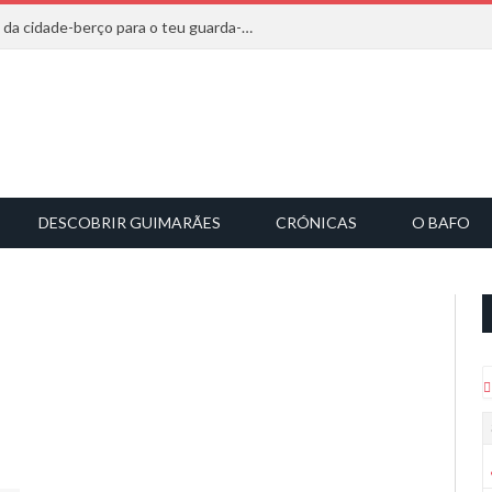
20 marcas que saem diretamente da cidade-berço para o teu guarda-roupa
DESCOBRIR GUIMARÃES
CRÓNICAS
O BAFO