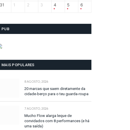
31
1
2
3
4
5
6
PUB
MAIS POPULARES
8 AGOSTO, 2026
20 marcas que saem diretamente da
cidade-berço para o teu guarda-roupa
7 AGOSTO, 2026
Mucho Flow alarga leque de
convidados com 8 performances (e há
uma saída)