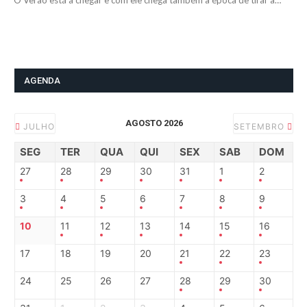
O Verão está a chegar e com ele chega também a época de tirar a…
AGENDA
AGOSTO 2026
JULHO
SETEMBRO
SEG
TER
QUA
QUI
SEX
SAB
DOM
27
28
29
30
31
1
2
3
4
5
6
7
8
9
10
11
12
13
14
15
16
17
18
19
20
21
22
23
24
25
26
27
28
29
30