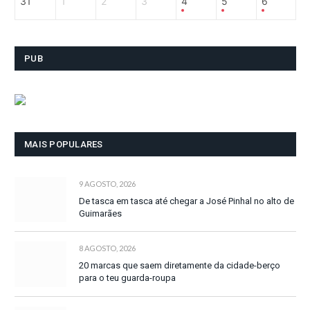
31
1
2
3
4
5
6
PUB
MAIS POPULARES
9 AGOSTO, 2026
De tasca em tasca até chegar a José Pinhal no alto de
Guimarães
8 AGOSTO, 2026
20 marcas que saem diretamente da cidade-berço
para o teu guarda-roupa