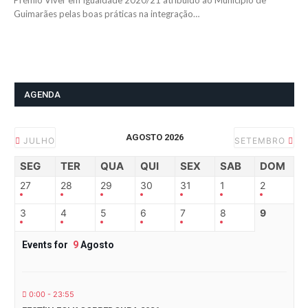
Prémio Viver em Igualdade 2020/21 atribuído ao Município de
Guimarães pelas boas práticas na integração…
AGENDA
AGOSTO 2026
JULHO
SETEMBRO
SEG
TER
QUA
QUI
SEX
SAB
DOM
27
28
29
30
31
1
2
3
4
5
6
7
8
9
Events for
9
Agosto
0:00 - 23:55