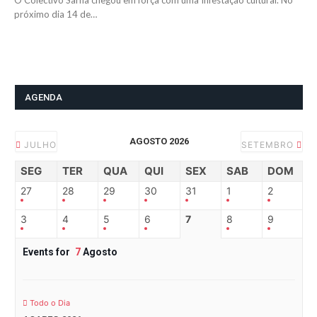
O Colectivo Sarna chegou em força com uma Infestação cultural. No
próximo dia 14 de…
AGENDA
AGOSTO 2026
JULHO
SETEMBRO
SEG
TER
QUA
QUI
SEX
SAB
DOM
27
28
29
30
31
1
2
3
4
5
6
7
8
9
Events for
7
Agosto
Todo o Dia