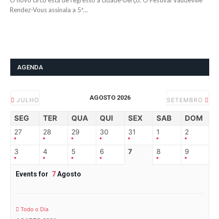
O novo circo está de regresso à cidade-berço. O Festival Vaudeville
Rendez-Vous assinala a 5ª…
AGENDA
AGOSTO 2026
JULHO
SETEMBRO
SEG
TER
QUA
QUI
SEX
SAB
DOM
27
28
29
30
31
1
2
3
4
5
6
7
8
9
Events for
7
Agosto
Todo o Dia