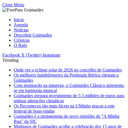
Close Menu
Inicio
Agenda
Notícias
Descobrir Guimarães
Crónicas
O Bafo
Facebook
X (Twitter)
Instagram
Trending
Onde ver o eclipse solar de 2026 no concelho de Guimarães
Os melhores hambúrgueres da Península Ibérica chegam a
Guimarães
Com inspiração na natureza, o Guimarães Clássico apresenta-
se em harmonia musical
Guimarães prepara investimento de 5,5 milhões de euros para
mitigar alterações climáticas
Os Recomeços são mais fáceis na UMinho graças a este
festival de boas-vindas
Guimarães é a protagonista do novo episódio de “A Minha
Rua” da SIC
Multiusos de Guimarães acolhe a celebração dos 15 anos de