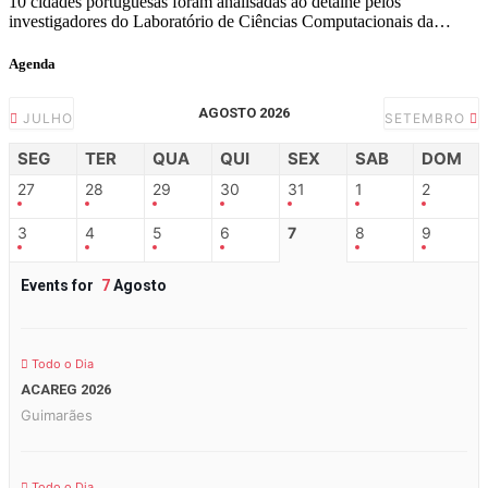
10 cidades portuguesas foram analisadas ao detalhe pelos
investigadores do Laboratório de Ciências Computacionais da…
Agenda
AGOSTO 2026
JULHO
SETEMBRO
SEG
TER
QUA
QUI
SEX
SAB
DOM
27
28
29
30
31
1
2
3
4
5
6
7
8
9
Events for
7
Agosto
Todo o Dia
ACAREG 2026
Guimarães
Todo o Dia