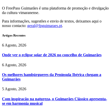
O FreePass Guimarães é uma plataforma de promoção e divulgação
da cultura vimaranense.
Para informações, sugestões e envio de textos, deixamos aqui o
nosso contacto:
geral@fpguimaraes.pt
.
Artigos Recentes
6 Agosto, 2026
Onde ver o eclipse solar de 2026 no concelho de Guimarães
6 Agosto, 2026
Os melhores hambúrgueres da Península Ibérica chegam a
Guimarães
5 Agosto, 2026
Com inspiração na natureza, o Guimarães Clássico apresenta-
se em harmonia musical