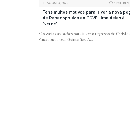
10 AGOSTO, 2022
1 MIN REA
Tens muitos motivos para ir ver a nova pe
de Papadopoulos ao CCVF. Uma delas é
“verde”
São várias as razões para ir ver o regresso de Christo
Papadopoulos a Guimarães. A…