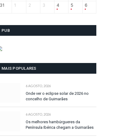
31
1
2
3
4
5
6
PUB
MAIS POPULARES
6 AGOSTO, 2026
Onde ver o eclipse solar de 2026 no
concelho de Guimarães
6 AGOSTO, 2026
Os melhores hambúrgueres da
Península Ibérica chegam a Guimarães