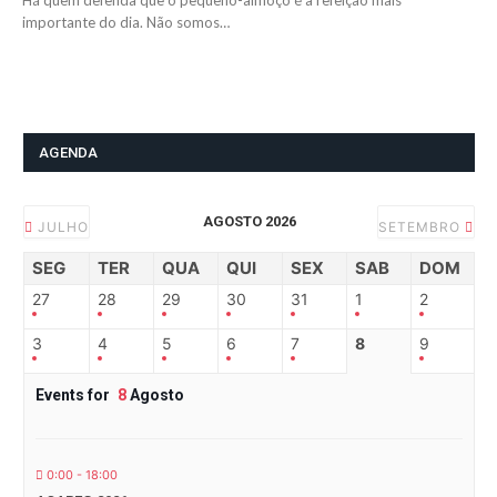
Há quem defenda que o pequeno-almoço é a refeição mais
importante do dia. Não somos…
AGENDA
AGOSTO 2026
JULHO
SETEMBRO
SEG
TER
QUA
QUI
SEX
SAB
DOM
27
28
29
30
31
1
2
3
4
5
6
7
8
9
Events for
8
Agosto
0:00 - 18:00