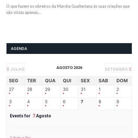
O que fazem os obreiros da Marcha Gualteriana às suas criações que
são vistas apenas…
AGENDA
AGOSTO 2026
JULHO
SETEMBRO
SEG
TER
QUA
QUI
SEX
SAB
DOM
27
28
29
30
31
1
2
3
4
5
6
7
8
9
Events for
7
Agosto