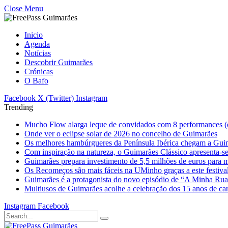
Close Menu
Inicio
Agenda
Notícias
Descobrir Guimarães
Crónicas
O Bafo
Facebook
X (Twitter)
Instagram
Trending
Mucho Flow alarga leque de convidados com 8 performances (
Onde ver o eclipse solar de 2026 no concelho de Guimarães
Os melhores hambúrgueres da Península Ibérica chegam a Gui
Com inspiração na natureza, o Guimarães Clássico apresenta-s
Guimarães prepara investimento de 5,5 milhões de euros para mi
Os Recomeços são mais fáceis na UMinho graças a este festiva
Guimarães é a protagonista do novo episódio de “A Minha Ru
Multiusos de Guimarães acolhe a celebração dos 15 anos de ca
Instagram
Facebook