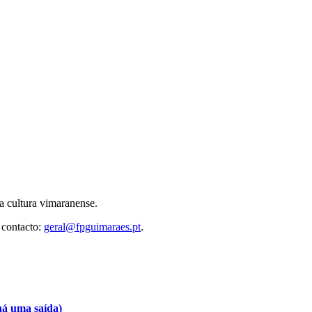
 cultura vimaranense.
 contacto:
geral@fpguimaraes.pt
.
há uma saída)