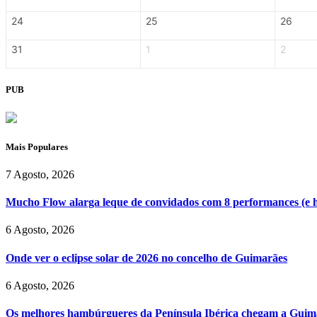
24
25
26
31
1
2
PUB
Mais Populares
7 Agosto, 2026
Mucho Flow alarga leque de convidados com 8 performances (e 
6 Agosto, 2026
Onde ver o eclipse solar de 2026 no concelho de Guimarães
6 Agosto, 2026
Os melhores hambúrgueres da Península Ibérica chegam a Guim