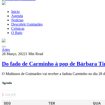
Inicio
Agenda
Notícias
Descobrir Guimarães
Crónicas
O Bafo
Artes
28 Março, 2022
1 Min Read
Do fado de Carminho à pop de Bárbara T
O Multiusos de Guimarães vai receber a fadista Carminho no dia 28
Agenda
JULHO
SEG
TER
QUA