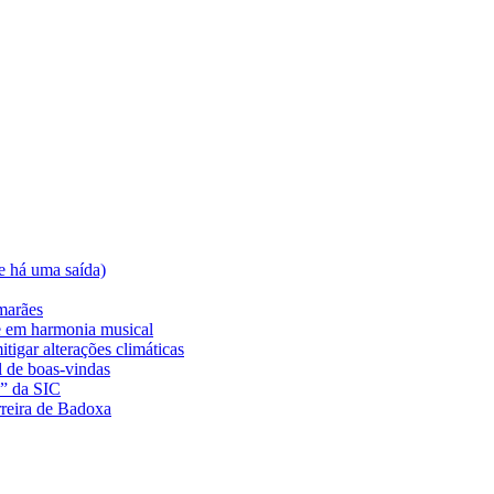
e há uma saída)
marães
e em harmonia musical
tigar alterações climáticas
l de boas-vindas
a” da SIC
rreira de Badoxa