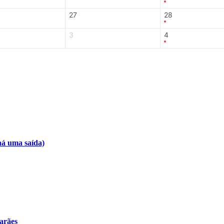
27
28
3
4
há uma saída)
arães