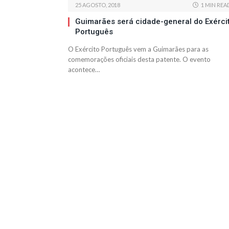
25 AGOSTO, 2018
1 MIN REA
Guimarães será cidade-general do Exérci
Português
O Exército Português vem a Guimarães para as
comemorações oficiais desta patente. O evento
acontece…