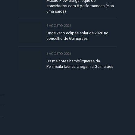
Mucho Flow alarga leque de
convidados com 8 performances (e há
uma saída)
6 AGOSTO, 2026
Onde ver o eclipse solar de 2026 no
concelho de Guimarães
6 AGOSTO, 2026
Os melhores hambúrgueres da
Península Ibérica chegam a Guimarães