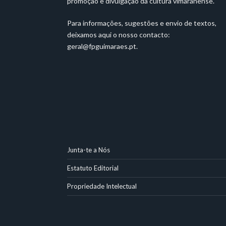
promoção e divulgação da cultura vimaranense.
Para informações, sugestões e envio de textos,
deixamos aqui o nosso contacto:
geral@fpguimaraes.pt
.
Junta-te a Nós
Estatuto Editorial
Propriedade Intelectual