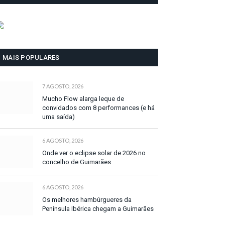
MAIS POPULARES
7 AGOSTO, 2026
Mucho Flow alarga leque de
convidados com 8 performances (e há
uma saída)
6 AGOSTO, 2026
Onde ver o eclipse solar de 2026 no
concelho de Guimarães
6 AGOSTO, 2026
Os melhores hambúrgueres da
Península Ibérica chegam a Guimarães