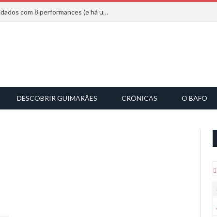
Mucho Flow alarga leque de convidados com 8 performances (e há uma saída)
DESCOBRIR GUIMARÃES
CRÓNICAS
O BAFO