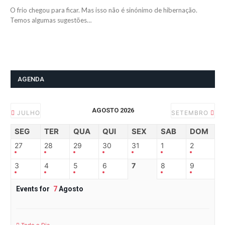
O frio chegou para ficar. Mas isso não é sinónimo de hibernação.
Temos algumas sugestões…
AGENDA
AGOSTO 2026
JULHO
SETEMBRO
SEG
TER
QUA
QUI
SEX
SAB
DOM
27
28
29
30
31
1
2
3
4
5
6
7
8
9
Events for
7
Agosto