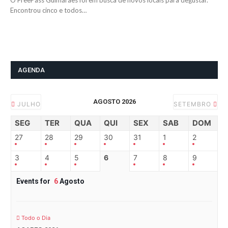
O FreePass Guimarães foi em busca de novos locais para degustar.
Encontrou cinco e todos…
AGENDA
AGOSTO 2026
JULHO
SETEMBRO
SEG
TER
QUA
QUI
SEX
SAB
DOM
27
28
29
30
31
1
2
3
4
5
6
7
8
9
Events for
6
Agosto
Todo o Dia