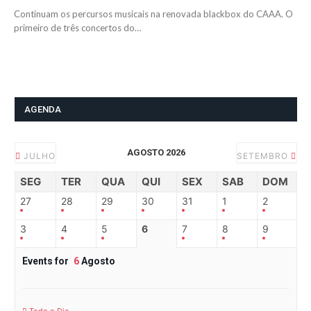
Continuam os percursos musicais na renovada blackbox do CAAA. O
primeiro de três concertos do…
AGENDA
AGOSTO 2026
JULHO
SETEMBRO
SEG
TER
QUA
QUI
SEX
SAB
DOM
27
28
29
30
31
1
2
3
4
5
6
7
8
9
Events for
6
Agosto