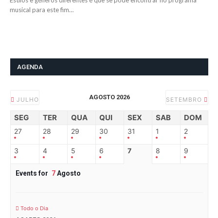
Estilos e géneros diferentes é que se pode encontrar no programa
musical para este fim…
AGENDA
AGOSTO 2026
JULHO
SETEMBRO
SEG
TER
QUA
QUI
SEX
SAB
DOM
27
28
29
30
31
1
2
3
4
5
6
7
8
9
Events for
7
Agosto
Todo o Dia