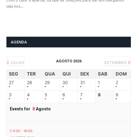
Com o calor a apertar, há que ter soluções para dar uns mergulhos
seja nos…
AGENDA
AGOSTO 2026
JULHO
SETEMBRO
SEG
TER
QUA
QUI
SEX
SAB
DOM
27
28
29
30
31
1
2
3
4
5
6
7
8
9
Events for
8
Agosto
0:00 - 18:00