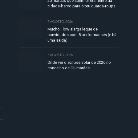
20 marcas que saem diretamente da
cidade-berço para o teu guarda-roupa
7 AGOSTO, 2026
Mucho Flow alarga leque de
convidados com 8 performances (e há
uma saída)
6 AGOSTO, 2026
Onde ver o eclipse solar de 2026 no
concelho de Guimarães