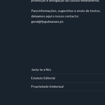
promoção e divulgação da cultura vimaranense.
Para informações, sugestões e envio de textos,
deixamos aqui o nosso contacto:
geral@fpguimaraes.pt
.
Junta-te a Nós
Estatuto Editorial
Propriedade Intelectual