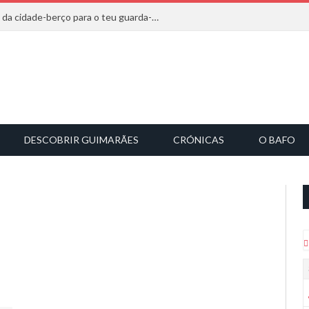
20 marcas que saem diretamente da cidade-berço para o teu guarda-roupa
DESCOBRIR GUIMARÃES
CRÓNICAS
O BAFO