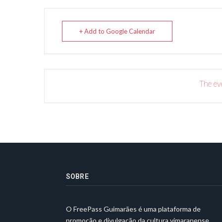
+ Add to Google Calendar
The eve
SOBRE
O FreePass Guimarães é uma plataforma de
promoção e divulgação da cultura vimaranense.