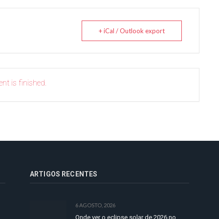
+ iCal / Outlook export
nt is finished.
ARTIGOS RECENTES
6 AGOSTO, 2026
Onde ver o eclipse solar de 2026 no