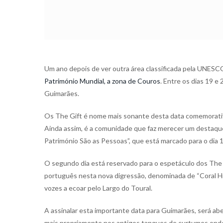
Um ano depois de ver outra área classificada pela UNESC
Património Mundial, a zona de Couros
. Entre os dias 19 
Guimarães.
Os The Gift é nome mais sonante desta data comemorati
Ainda assim, é a comunidade que faz merecer um destaqu
Património São as Pessoas”, que está marcado para o dia 
O segundo dia está reservado para o espetáculo dos The 
português nesta nova digressão, denominada de “Coral Hi
vozes a ecoar pelo Largo do Toural.
A assinalar esta importante data para Guimarães, será abe
mais propriamente nos antigos tanques de curtumes onde, 