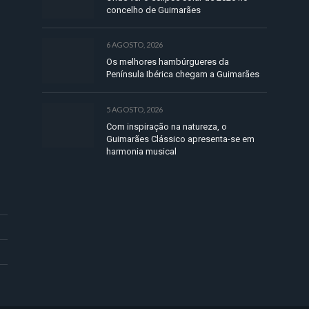
concelho de Guimarães
6 AGOSTO, 2026
Os melhores hambúrgueres da
Península Ibérica chegam a Guimarães
5 AGOSTO, 2026
Com inspiração na natureza, o
Guimarães Clássico apresenta-se em
harmonia musical