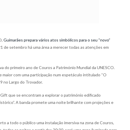
O,
Guimarães prepara vários atos simbólicos para o seu “novo”
e 21 de setembro há uma área a merecer todas as atenções em
va do primeiro ano de Couros a Património Mundial da UNESCO.
e maior com uma participação num espetáculo intitulado “O
19 no Largo do Trovador.
Gift que se encontram a explorar o património edificado
stórico”. A banda promete uma noite brilhante com projeções e
rto a todo o público uma instalação imersiva na zona de Couros,
todas as noites a partir das 20:30, será uma zona iluminada para