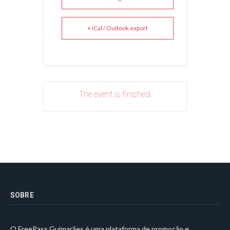
+ iCal / Outlook export
The event is finished.
SOBRE
O FreePass Guimarães é uma plataforma de promoção e