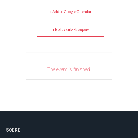
+ Add to Google Calendar
+ iCal / Outlook export
The event is finished.
SOBRE