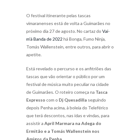
O festival itinerante pelas tascas
vimaranenses está de volta a Guimarães no
próximo dia 27 de agosto. No cartaz do
Vai-
m’à Banda de 2022
há Bonga, Fumo Ninja,
Tomás Wallenstein, entre outros, para abrir o
apetite.
Está revelado o percurso e os anfitriões das
tascas que vão orientar o público por um
festival de música muito peculiar na cidade
de Guimarães. O roteiro começa na
Tasca
Expresso
com o
Dj Quesadilla
seguindo
depois Penha acima, à boleia do Teleférico
que terá descontos, nas idas e vindas, para
assistir a
April Marmara na Adega do
Ermitão e a Tomás Wallenstein nos
Amigos da Penha
.