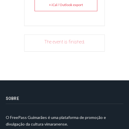
+ iCal / Outlook export
The event is finished.
SOBRE
O FreePass Guimarães é uma plataforma de promoção e
divulgação da cultura vimaranense.