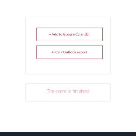
+ Add to Google Calendar
+ iCal / Outlook export
The event is finished.