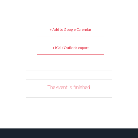
+ Add to Google Calendar
+ iCal / Outlook export
The event is finished.