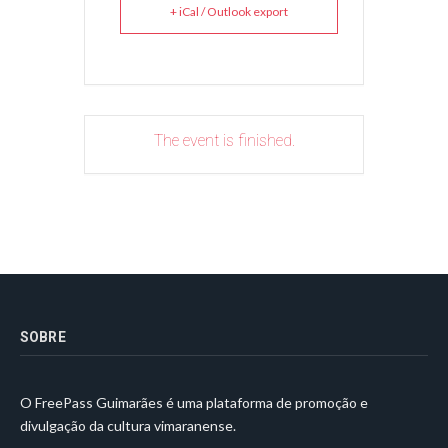
+ iCal / Outlook export
The event is finished.
SOBRE
O FreePass Guimarães é uma plataforma de promoção e
divulgação da cultura vimaranense.