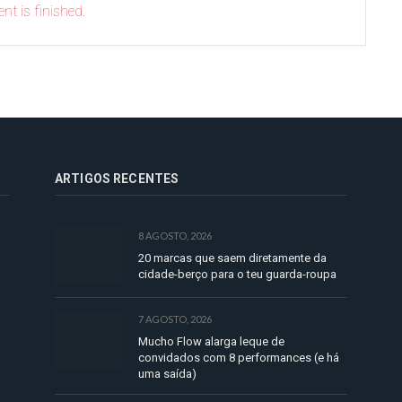
nt is finished.
ARTIGOS RECENTES
8 AGOSTO, 2026
20 marcas que saem diretamente da
cidade-berço para o teu guarda-roupa
7 AGOSTO, 2026
Mucho Flow alarga leque de
convidados com 8 performances (e há
uma saída)