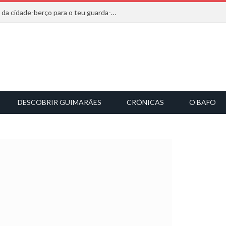
20 marcas que saem diretamente da cidade-berço para o teu guarda-roupa
DESCOBRIR GUIMARÃES
CRÓNICAS
O BAFO