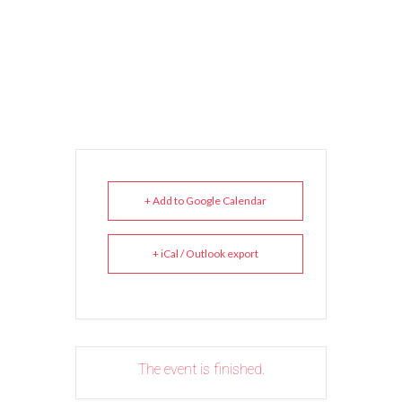
+ Add to Google Calendar
+ iCal / Outlook export
The event is finished.