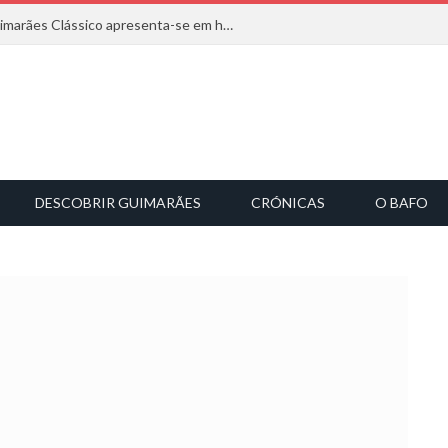
Com inspiração na natureza, o Guimarães Clássico apresenta-se em harmonia musical
DESCOBRIR GUIMARÃES
CRÓNICAS
O BAFO