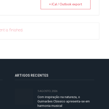
+ iCal / Outlook export
nt is finished.
ARTIGOS RECENTES
5 AGOSTO, 2026
Com inspiração na natureza, o
Guimarães Clássico apresenta-se em
harmonia musical