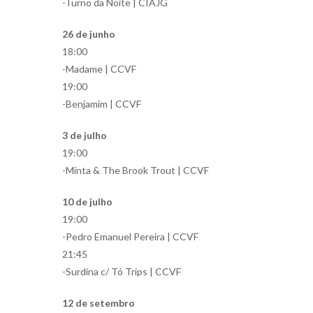
-Turno da Noite | CIAJG
26 de junho
18:00
-Madame | CCVF
19:00
-Benjamim | CCVF
3 de julho
19:00
-Minta & The Brook Trout | CCVF
10 de julho
19:00
-Pedro Emanuel Pereira | CCVF
21:45
-Surdina c/ Tó Trips | CCVF
12 de setembro