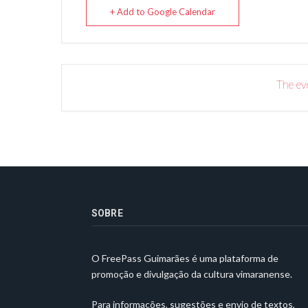
+ Add to Google Calendar
The eve
SOBRE
O FreePass Guimarães é uma plataforma de
promoção e divulgação da cultura vimaranense.
Para informações, sugestões e envio de textos,