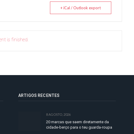
+ iCal / Outlook export
nt is finished.
ARTIGOS RECENTES
8 AGOSTO, 2026
20 marcas que saem diretamente da
cidade-berço para o teu guarda-roupa