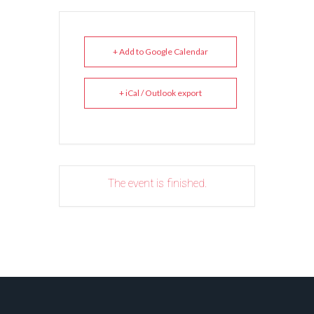
+ Add to Google Calendar
+ iCal / Outlook export
The event is finished.