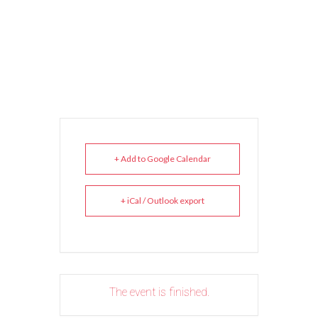
+ Add to Google Calendar
+ iCal / Outlook export
The event is finished.