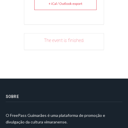
+ iCal / Outlook export
The event is finished.
SOBRE
O FreePass Guimarães é uma plataforma de promoção e
divulgação da cultura vimaranense.