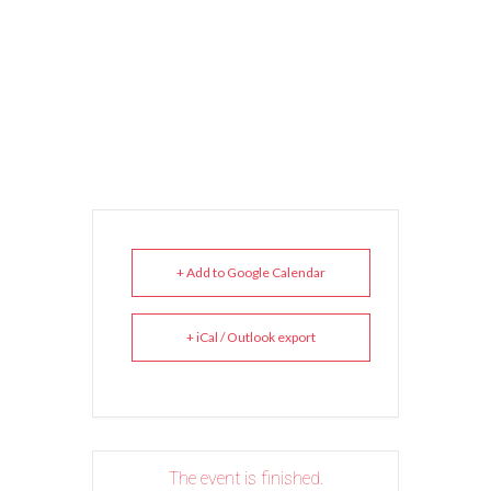
+ Add to Google Calendar
+ iCal / Outlook export
The event is finished.