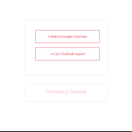
+ Add to Google Calendar
+ iCal / Outlook export
The event is finished.