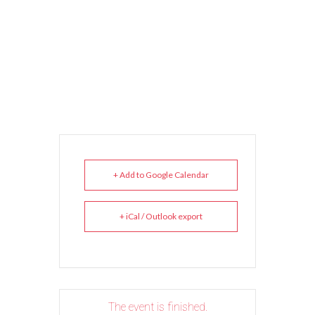
+ Add to Google Calendar
+ iCal / Outlook export
The event is finished.