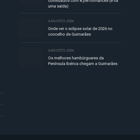
convidados com 8 performances (e há
uma saída)
6 AGOSTO, 2026
Onde ver o eclipse solar de 2026 no
concelho de Guimarães
6 AGOSTO, 2026
Os melhores hambúrgueres da
Península Ibérica chegam a Guimarães