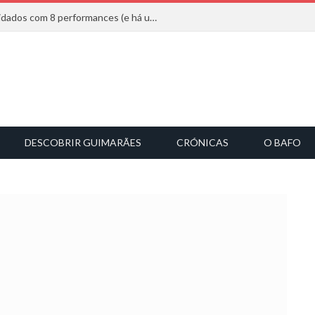
Mucho Flow alarga leque de convidados com 8 performances (e há uma saída)
DESCOBRIR GUIMARÃES
CRÓNICAS
O BAFO