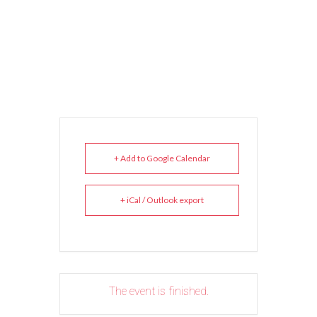
+ Add to Google Calendar
+ iCal / Outlook export
The event is finished.